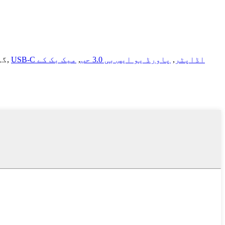
USB-C اڈاپٹر
,
پاورڈ یو ایس بی 3.0 حب
,
میک بک کے
,
گو