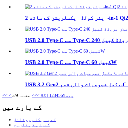
USB 2.0 Type-C سے Type-C کیبل 60W
< پچھلا
6
5
4
3
2
1
اگلا >
>>
صفحہ 3/9
<<
کے بارے میں
کمپنی کا پروفائل
کمپنی کی تاریخ