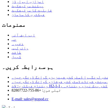
اعزازی ایوارڈز
پیٹنٹ سرٹیفکیٹ
قابلیت کا سرٹیفکیٹ
فیکٹری کا سامان
مصنوعات
ایم ایف آئی
حب
ذخیرہ
وائرلیس
طاقت
کیبل
ہم سے رابطہ کریں۔
ڈو ڈسٹرکٹ، بیک نین، ویتنام۔
ٹیلی فون: +86-755-82807722
E-mail: sales@gopod.cc