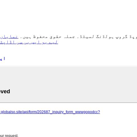
پڈ گروپ ہولڈنگ لمیٹڈ۔ جملہ حقوق محفوظ ہیں۔
نمایاں 
لیے یو ایس بی سی اڈاپٹ
ایڈ