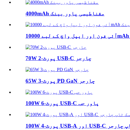
4000mAh مقناطیسی پاور بینک
70W 2-پورٹ USB-C چارجر
65W 3-پورٹ PD GaN چارجر
100W 6-پورٹ USB-C پاور حب
ور USB-C ڈیسک ٹاپ چارجر