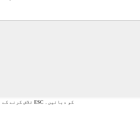
تلاش کرنے کے لیے انٹر یا بند کرنے کے لیے ESC کو دبائیں۔