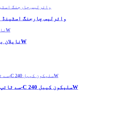
ایئر کولڈ ایکسلریشن کے ساتھ 2-in-1 Qi2 وائرلیس چارجنگ اسٹینڈ
USB 2.0 Type-C سے Type-C نایلان بریڈڈ کیبل 240W
USB 3.2 Gen2 مکمل خصوصیات والی قسم-C سے ٹائپ-C سلیکون کیبل 240W