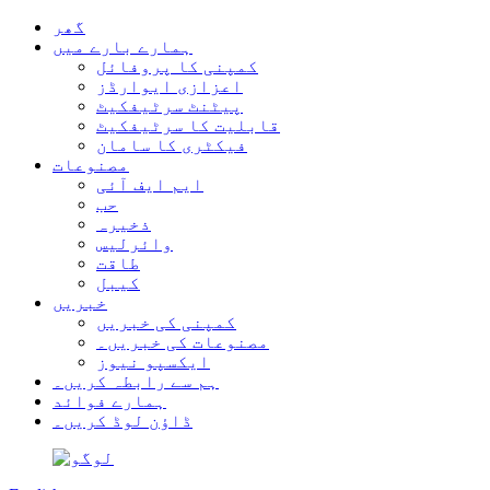
گھر
ہمارے بارے میں
کمپنی کا پروفائل
اعزازی ایوارڈز
پیٹنٹ سرٹیفکیٹ
قابلیت کا سرٹیفکیٹ
فیکٹری کا سامان
مصنوعات
ایم ایف آئی
حب
ذخیرہ
وائرلیس
طاقت
کیبل
خبریں
کمپنی کی خبریں
مصنوعات کی خبریں۔
ایکسپو نیوز
ہم سے رابطہ کریں۔
ہمارے فوائد
ڈاؤن لوڈ کریں۔