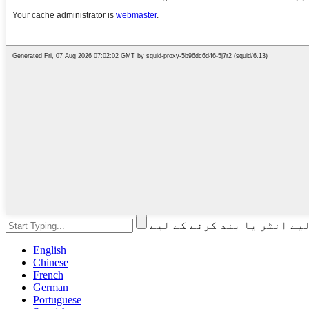
English
Chinese
French
German
Portuguese