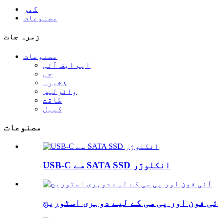
گھر
مصنوعات
زمرہ جات
مصنوعات
ایم ایف آئی
حب
ذخیرہ
وائرلیس
طاقت
کیبل
مصنوعات
USB-C سے SATA SSD انکلوژر
ی فون اور پی سی کے لیے دوہری اسٹوریج