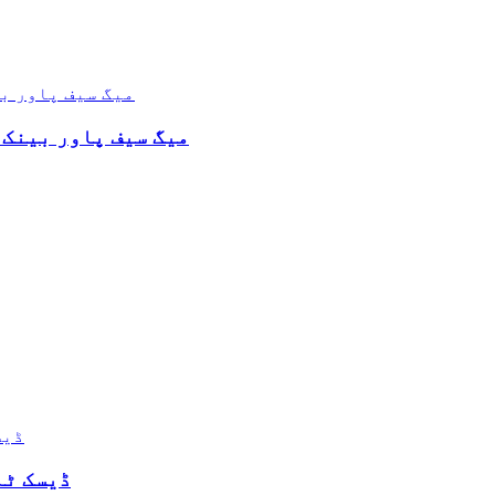
آئی فون اور ایپل واچ کے لیے 10000mAh میگ سیف پاور بینک
100W 4-پورٹ USB-A ا