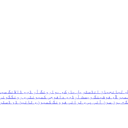
 فوشان، گوانگ ڈونگ، چین۔
ی: لاٹ H2-1-1، ڈائی ڈونگ - ہون سون آئی پی، ٹرائی فوونگ کمیون، ٹائین 