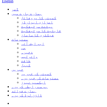
English
گھر
ہمارے بارے میں
کمپنی کا پروفائل
اعزازی ایوارڈز
پیٹنٹ سرٹیفکیٹ
قابلیت کا سرٹیفکیٹ
فیکٹری کا سامان
مصنوعات
ایم ایف آئی
حب
ذخیرہ
وائرلیس
طاقت
کیبل
خبریں
کمپنی کی خبریں
مصنوعات کی خبریں۔
ایکسپو نیوز
ہم سے رابطہ کریں۔
ہمارے فوائد
ڈاؤن لوڈ کریں۔