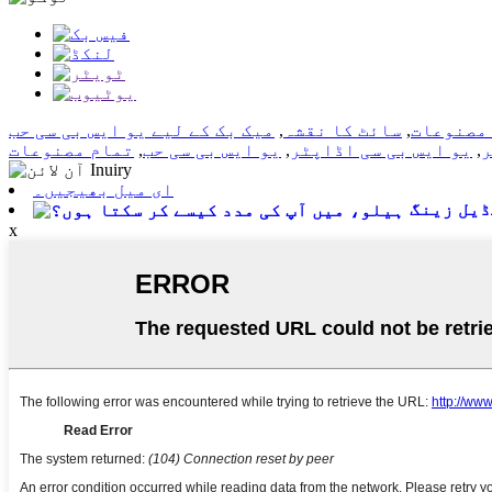
مصنوعات
,
سائٹ کا نقشہ
,
میک بک کے لیے یو ایس بی سی حب
ر
,
یو ایس بی سی اڈاپٹر
,
یو ایس بی سی حب
,
تمام مصنوعات
ای میل بھیجیں۔
یل زینگ
x