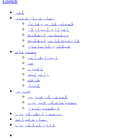
English
گھر
ہمارے بارے میں
کمپنی کا پروفائل
اعزازی ایوارڈز
پیٹنٹ سرٹیفکیٹ
قابلیت کا سرٹیفکیٹ
فیکٹری کا سامان
مصنوعات
ایم ایف آئی
حب
ذخیرہ
وائرلیس
طاقت
کیبل
خبریں
کمپنی کی خبریں
مصنوعات کی خبریں۔
ایکسپو نیوز
ہم سے رابطہ کریں۔
ہمارے فوائد
ڈاؤن لوڈ کریں۔