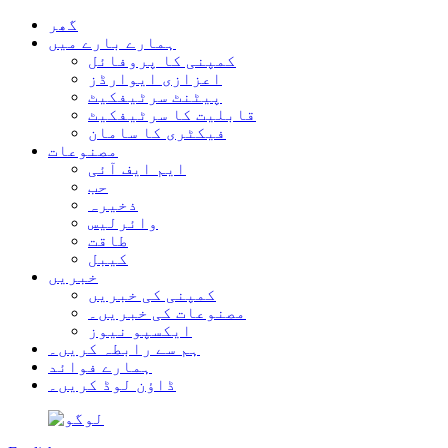
گھر
ہمارے بارے میں
کمپنی کا پروفائل
اعزازی ایوارڈز
پیٹنٹ سرٹیفکیٹ
قابلیت کا سرٹیفکیٹ
فیکٹری کا سامان
مصنوعات
ایم ایف آئی
حب
ذخیرہ
وائرلیس
طاقت
کیبل
خبریں
کمپنی کی خبریں
مصنوعات کی خبریں۔
ایکسپو نیوز
ہم سے رابطہ کریں۔
ہمارے فوائد
ڈاؤن لوڈ کریں۔