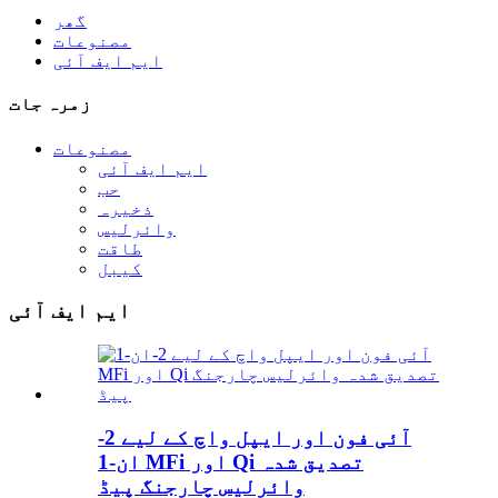
گھر
مصنوعات
ایم ایف آئی
زمرہ جات
مصنوعات
ایم ایف آئی
حب
ذخیرہ
وائرلیس
طاقت
کیبل
ایم ایف آئی
آئی فون اور ایپل واچ کے لیے 2-
ان-1 MFi اور Qi تصدیق شدہ
وائرلیس چارجنگ پیڈ