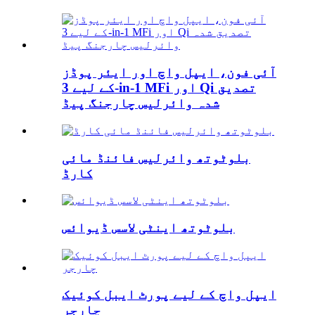
آئی فون، ایپل واچ اور ایئر پوڈز
کے لیے 3-in-1 MFi اور Qi تصدیق
شدہ وائرلیس چارجنگ پیڈ
بلوٹوتھ وائرلیس فائنڈ مائی
کارڈ
بلوٹوتھ اینٹی لاسس ڈیوائس
ایپل واچ کے لیے پورٹ ایبل کوئیک
چارجر