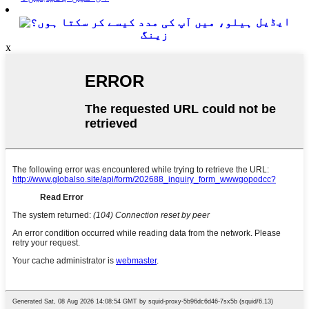
ایڈیل
زینگ
x