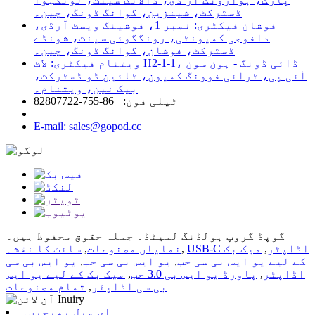
ڈسٹرکٹ، شینزین، گوانگ ڈونگ، چین۔
فوشان فیکٹری: نمبر 1، فوشینگ ویسٹ آرڈی،
دافوجی کمیونٹی، رونگگوئی سینٹ، شونڈے
ڈسٹرکٹ، فوشان، گوانگ ڈونگ، چین۔
ویتنام فیکٹری: لاٹ H2-1-1، ڈائی ڈونگ - ہون سون
آئی پی، ٹرائی فوونگ کمیون، ٹائین ڈو ڈسٹرکٹ،
بیک نین، ویتنام۔
ٹیلی فون: +86-755-82807722
E-mail: sales@gopod.cc
گوپڈ گروپ ہولڈنگ لمیٹڈ۔ جملہ حقوق محفوظ ہیں۔
USB-C اڈاپٹر
,
میک بک
,
نمایاں مصنوعات
,
سائٹ کا نقشہ
کے لیے یو ایس بی سی حب
,
یو ایس بی سی حب
,
یو ایس بی سی
اڈاپٹر
,
پاورڈ یو ایس بی 3.0 حب
,
میک بک کے لیے یو ایس
بی سی اڈاپٹر
,
تمام مصنوعات
ای میل بھیجیں۔