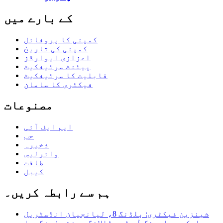
کے بارے میں
کمپنی کا پروفائل
کمپنی کی تاریخ
اعزازی ایوارڈز
پیٹنٹ سرٹیفکیٹ
قابلیت کا سرٹیفکیٹ
فیکٹری کا سامان
مصنوعات
ایم ایف آئی
حب
ذخیرہ
وائرلیس
طاقت
کیبل
ہم سے رابطہ کریں۔
شینزین فیکٹری: بلڈنگ 8، لیانجیان انڈسٹریل
پارک، ہوارونگ آر ڈی، ڈالانگ سینٹ، لونگہوا