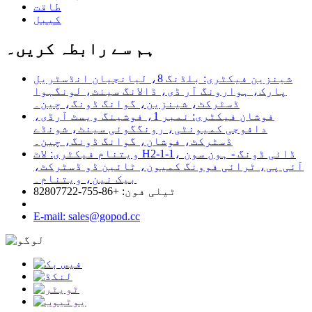
طاقت
کیبل
ہم سے رابطہ کریں۔
شینزین فیکٹری: بلڈنگ 8، لیانجیان انڈسٹریل
پارک، ہوارونگ آر ڈی، ڈالانگ سینٹ، لونگہوا
ڈسٹرکٹ، شینزین، گوانگ ڈونگ، چین۔
فوشان فیکٹری: نمبر 1، فوشینگ ویسٹ آرڈی،
دافوجی کمیونٹی، رونگگوئی سینٹ، شونڈے
ڈسٹرکٹ، فوشان، گوانگ ڈونگ، چین۔
ویتنام فیکٹری: لاٹ H2-1-1، ڈائی ڈونگ - ہون سون
آئی پی، ٹرائی فوونگ کمیون، ٹائین ڈو ڈسٹرکٹ،
بیک نین، ویتنام۔
ٹیلی فون: +86-755-82807722
E-mail: sales@gopod.cc