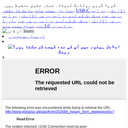
گوپڈ گروپ ہولڈنگ لمیٹڈ۔ جملہ حقوق محفوظ ہیں۔
USB-C اڈاپٹر
,
یو ایس
,
نمایاں مصنوعات
,
سائٹ کا نقشہ
بی سی حب
,
میک بک کے لیے یو ایس بی سی اڈاپٹر
,
یو ایس
بی سی اڈاپٹر
,
میک بک کے لیے یو ایس بی سی حب
,
پاورڈ
یو ایس بی 3.0 حب
,
تمام مصنوعات
ای میل بھیجیں۔
ایڈیل
زینگ
x