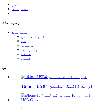
گھر
مصنوعات
حب
زمرہ جات
مصنوعات
ایم ایف آئی
حب
ذخیرہ
وائرلیس
طاقت
کیبل
حب
16-in-1 USB4 ان پٹ ڈاکنگ اسٹیشن