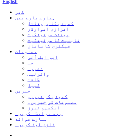
English
گھر
ہمارے بارے میں
کمپنی کا پروفائل
اعزازی ایوارڈز
پیٹنٹ سرٹیفکیٹ
قابلیت کا سرٹیفکیٹ
فیکٹری کا سامان
مصنوعات
ایم ایف آئی
حب
ذخیرہ
وائرلیس
طاقت
کیبل
خبریں
کمپنی کی خبریں
مصنوعات کی خبریں۔
ایکسپو نیوز
ہم سے رابطہ کریں۔
ہمارے فوائد
ڈاؤن لوڈ کریں۔