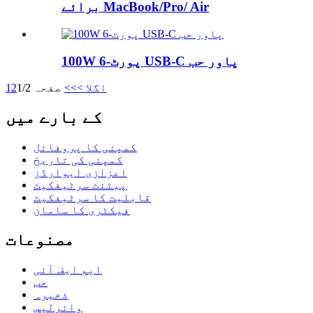
برائے MacBook/Pro/ Air
100W 6-پورٹ USB-C پاور حب
اگلا >
>>
صفحہ 1/2
2
1
کے بارے میں
کمپنی کا پروفائل
کمپنی کی تاریخ
اعزازی ایوارڈز
پیٹنٹ سرٹیفکیٹ
قابلیت کا سرٹیفکیٹ
فیکٹری کا سامان
مصنوعات
ایم ایف آئی
حب
ذخیرہ
وائرلیس