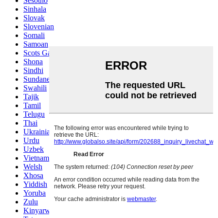
Sesotho
Sinhala
Slovak
Slovenian
Somali
Samoan
Scots Gaelic
Shona
Sindhi
Sundanese
Swahili
Tajik
Tamil
Telugu
Thai
Ukrainian
Urdu
Uzbek
Vietnamese
Welsh
Xhosa
Yiddish
Yoruba
Zulu
Kinyarwanda