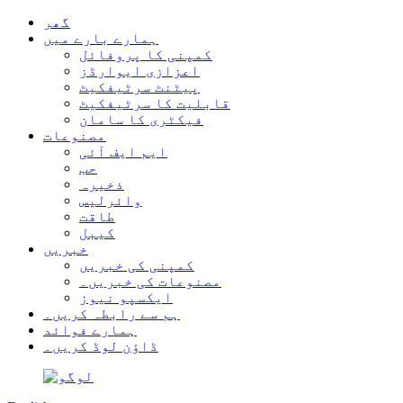
گھر
ہمارے بارے میں
کمپنی کا پروفائل
اعزازی ایوارڈز
پیٹنٹ سرٹیفکیٹ
قابلیت کا سرٹیفکیٹ
فیکٹری کا سامان
مصنوعات
ایم ایف آئی
حب
ذخیرہ
وائرلیس
طاقت
کیبل
خبریں
کمپنی کی خبریں
مصنوعات کی خبریں۔
ایکسپو نیوز
ہم سے رابطہ کریں۔
ہمارے فوائد
ڈاؤن لوڈ کریں۔