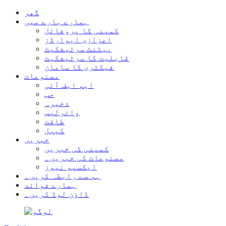
گھر
ہمارے بارے میں
کمپنی کا پروفائل
اعزازی ایوارڈز
پیٹنٹ سرٹیفکیٹ
قابلیت کا سرٹیفکیٹ
فیکٹری کا سامان
مصنوعات
ایم ایف آئی
حب
ذخیرہ
وائرلیس
طاقت
کیبل
خبریں
کمپنی کی خبریں
مصنوعات کی خبریں۔
ایکسپو نیوز
ہم سے رابطہ کریں۔
ہمارے فوائد
ڈاؤن لوڈ کریں۔