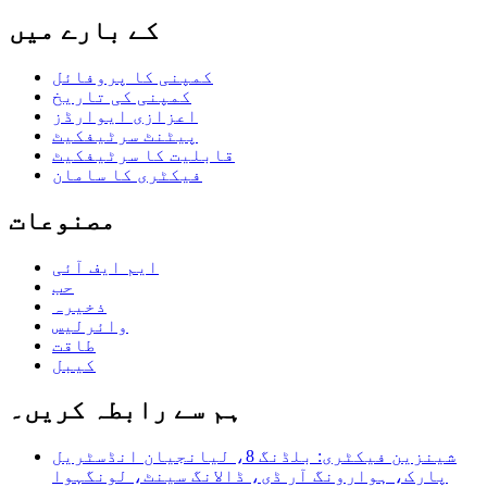
کے بارے میں
کمپنی کا پروفائل
کمپنی کی تاریخ
اعزازی ایوارڈز
پیٹنٹ سرٹیفکیٹ
قابلیت کا سرٹیفکیٹ
فیکٹری کا سامان
مصنوعات
ایم ایف آئی
حب
ذخیرہ
وائرلیس
طاقت
کیبل
ہم سے رابطہ کریں۔
شینزین فیکٹری: بلڈنگ 8، لیانجیان انڈسٹریل
پارک، ہوارونگ آر ڈی، ڈالانگ سینٹ، لونگہوا