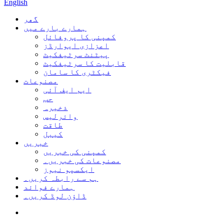
English
گھر
ہمارے بارے میں
کمپنی کا پروفائل
اعزازی ایوارڈز
پیٹنٹ سرٹیفکیٹ
قابلیت کا سرٹیفکیٹ
فیکٹری کا سامان
مصنوعات
ایم ایف آئی
حب
ذخیرہ
وائرلیس
طاقت
کیبل
خبریں
کمپنی کی خبریں
مصنوعات کی خبریں۔
ایکسپو نیوز
ہم سے رابطہ کریں۔
ہمارے فوائد
ڈاؤن لوڈ کریں۔