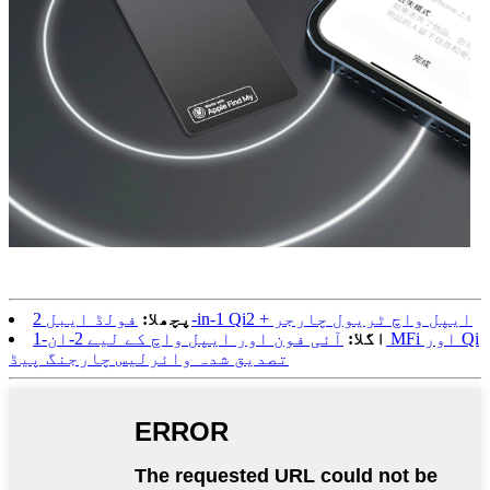
فولڈ ایبل 2-in-1 Qi2 + ایپل واچ ٹریول چارجر
پچھلا:
اگلا:
آئی فون اور ایپل واچ کے لیے 2-ان-1 MFi اور Qi
تصدیق شدہ وائرلیس چارجنگ پیڈ