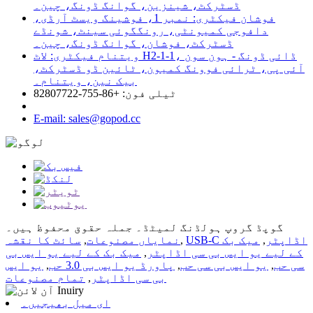
ڈسٹرکٹ، شینزین، گوانگ ڈونگ، چین۔
فوشان فیکٹری: نمبر 1، فوشینگ ویسٹ آرڈی،
دافوجی کمیونٹی، رونگگوئی سینٹ، شونڈے
ڈسٹرکٹ، فوشان، گوانگ ڈونگ، چین۔
ویتنام فیکٹری: لاٹ H2-1-1، ڈائی ڈونگ - ہون سون
آئی پی، ٹرائی فوونگ کمیون، ٹائین ڈو ڈسٹرکٹ،
بیک نین، ویتنام۔
ٹیلی فون: +86-755-82807722
E-mail: sales@gopod.cc
گوپڈ گروپ ہولڈنگ لمیٹڈ۔ جملہ حقوق محفوظ ہیں۔
USB-C اڈاپٹر
,
میک بک
,
نمایاں مصنوعات
,
سائٹ کا نقشہ
کے لیے یو ایس بی سی اڈاپٹر
,
میک بک کے لیے یو ایس بی
سی حب
,
یو ایس بی سی حب
,
پاورڈ یو ایس بی 3.0 حب
,
یو ایس
بی سی اڈاپٹر
,
تمام مصنوعات
ای میل بھیجیں۔