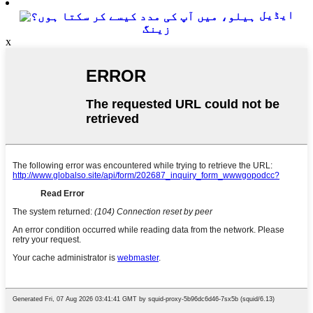
ایڈیل
زینگ
x