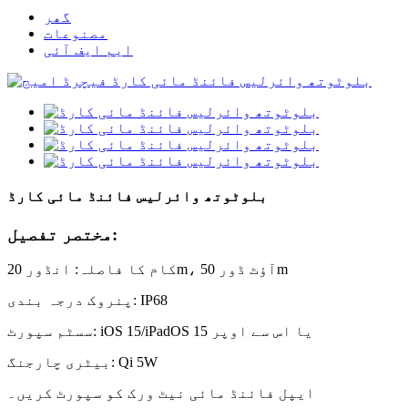
گھر
مصنوعات
ایم ایف آئی
بلوٹوتھ وائرلیس فائنڈ مائی کارڈ
مختصر تفصیل:
کام کا فاصلہ: انڈور 20m، آؤٹ ڈور 50m
پنروک درجہ بندی: IP68
سسٹم سپورٹ: iOS 15/iPadOS 15 یا اس سے اوپر
بیٹری چارجنگ: Qi 5W
ایپل فائنڈ مائی نیٹ ورک کو سپورٹ کریں۔