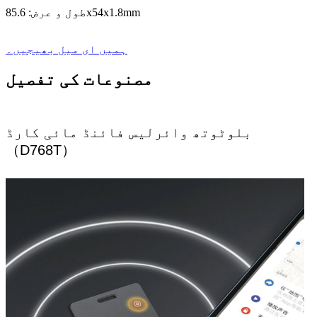
طول و عرض: 85.6x54x1.8mm
ہمیں ای میل بھیجیں۔
مصنوعات کی تفصیل
بلوٹوتھ وائرلیس فائنڈ مائی کارڈ
（D768T）