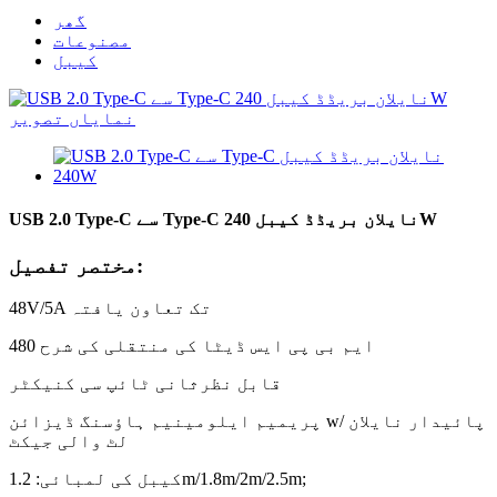
گھر
مصنوعات
کیبل
USB 2.0 Type-C سے Type-C نایلان بریڈڈ کیبل 240W
مختصر تفصیل:
48V/5A تک تعاون یافتہ
480 ایم بی پی ایس ڈیٹا کی منتقلی کی شرح
قابل نظرثانی ٹائپ سی کنیکٹر
پریمیم ایلومینیم ہاؤسنگ ڈیزائن w/ پائیدار نایلان
لٹ والی جیکٹ
کیبل کی لمبائی: 1.2m/1.8m/2m/2.5m;