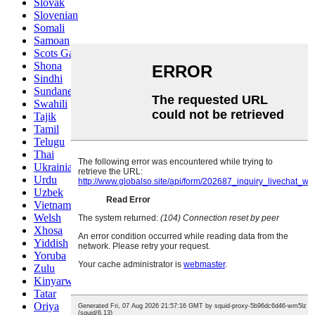
Slovak
Slovenian
Somali
Samoan
Scots Gaelic
Shona
Sindhi
Sundanese
Swahili
Tajik
Tamil
Telugu
Thai
Ukrainian
Urdu
Uzbek
Vietnamese
Welsh
Xhosa
Yiddish
Yoruba
Zulu
Kinyarwanda
Tatar
Oriya