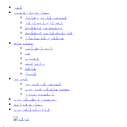
گھر
ہمارے بارے میں
کمپنی کا پروفائل
اعزازی ایوارڈز
پیٹنٹ سرٹیفکیٹ
قابلیت کا سرٹیفکیٹ
فیکٹری کا سامان
مصنوعات
ایم ایف آئی
حب
ذخیرہ
وائرلیس
طاقت
کیبل
خبریں
کمپنی کی خبریں
مصنوعات کی خبریں۔
ایکسپو نیوز
ہم سے رابطہ کریں۔
ہمارے فوائد
ڈاؤن لوڈ کریں۔