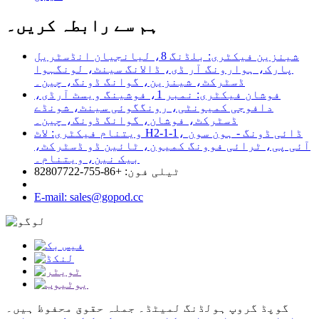
ہم سے رابطہ کریں۔
شینزین فیکٹری: بلڈنگ 8، لیانجیان انڈسٹریل
پارک، ہوارونگ آر ڈی، ڈالانگ سینٹ، لونگہوا
ڈسٹرکٹ، شینزین، گوانگ ڈونگ، چین۔
فوشان فیکٹری: نمبر 1، فوشینگ ویسٹ آرڈی،
دافوجی کمیونٹی، رونگگوئی سینٹ، شونڈے
ڈسٹرکٹ، فوشان، گوانگ ڈونگ، چین۔
ویتنام فیکٹری: لاٹ H2-1-1، ڈائی ڈونگ - ہون سون
آئی پی، ٹرائی فوونگ کمیون، ٹائین ڈو ڈسٹرکٹ،
بیک نین، ویتنام۔
ٹیلی فون: +86-755-82807722
E-mail: sales@gopod.cc
گوپڈ گروپ ہولڈنگ لمیٹڈ۔ جملہ حقوق محفوظ ہیں۔