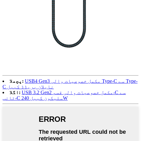
USB4 Gen3 مکمل خصوصیات والی Type-C سے Type-
پچھلا:
C نایلان بریڈڈ کیبل
USB 3.2 Gen2 مکمل خصوصیات والی قسم-C سے
اگلا:
ٹائپ-C سلیکون کیبل 240W