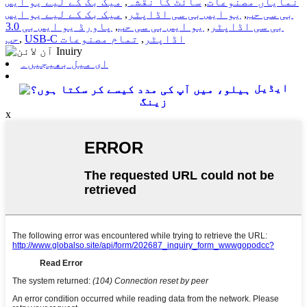
نمایاں مصنوعات
,
سائٹ کا نقشہ
,
میک بک کے لیے یو ایس
بی سی حب
,
یو ایس بی سی اڈاپٹر
,
میک بک کے لیے یو ایس
بی سی اڈاپٹر
,
یو ایس بی سی حب
,
پاورڈ یو ایس بی 3.0
USB-C اڈاپٹر
,
تمام مصنوعات
,
حب
ای میل بھیجیں۔
ایڈیل
زینگ
x