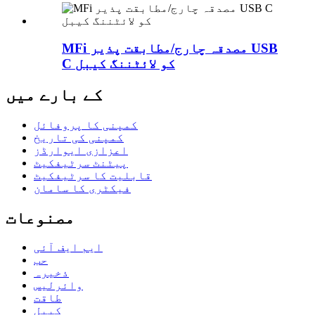
MFi مصدقہ چارج/مطابقت پذیر USB
C کو لائٹننگ کیبل
کے بارے میں
کمپنی کا پروفائل
کمپنی کی تاریخ
اعزازی ایوارڈز
پیٹنٹ سرٹیفکیٹ
قابلیت کا سرٹیفکیٹ
فیکٹری کا سامان
مصنوعات
ایم ایف آئی
حب
ذخیرہ
وائرلیس
طاقت
کیبل