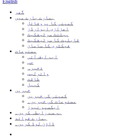
English
گھر
ہمارے بارے میں
کمپنی کا پروفائل
اعزازی ایوارڈز
پیٹنٹ سرٹیفکیٹ
قابلیت کا سرٹیفکیٹ
فیکٹری کا سامان
مصنوعات
ایم ایف آئی
حب
ذخیرہ
وائرلیس
طاقت
کیبل
خبریں
کمپنی کی خبریں
مصنوعات کی خبریں۔
ایکسپو نیوز
ہم سے رابطہ کریں۔
ہمارے فوائد
ڈاؤن لوڈ کریں۔