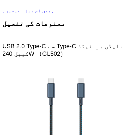
ہمیں ای میل بھیجیں۔
مصنوعات کی تفصیل
USB 2.0 Type-C سے Type-C نایلان برائیڈڈ
کیبل 240W （GL502）