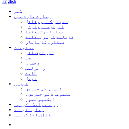
English
گھر
ہمارے بارے میں
کمپنی کا پروفائل
اعزازی ایوارڈز
پیٹنٹ سرٹیفکیٹ
قابلیت کا سرٹیفکیٹ
فیکٹری کا سامان
مصنوعات
ایم ایف آئی
حب
ذخیرہ
وائرلیس
طاقت
کیبل
خبریں
کمپنی کی خبریں
مصنوعات کی خبریں۔
ایکسپو نیوز
ہم سے رابطہ کریں۔
ہمارے فوائد
ڈاؤن لوڈ کریں۔