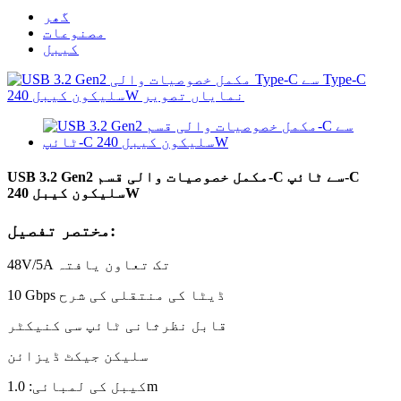
گھر
مصنوعات
کیبل
USB 3.2 Gen2 مکمل خصوصیات والی قسم-C سے ٹائپ-C
سلیکون کیبل 240W
مختصر تفصیل:
48V/5A تک تعاون یافتہ
10 Gbps ڈیٹا کی منتقلی کی شرح
قابل نظرثانی ٹائپ سی کنیکٹر
سلیکن جیکٹ ڈیزائن
کیبل کی لمبائی: 1.0m