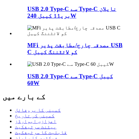
USB 2.0 Type-C سے Type-C نایلان
بریڈڈ کیبل 240W
MFi مصدقہ چارج/مطابقت پذیر USB
C کو لائٹننگ کیبل
USB 2.0 Type-C سے Type-C کیبل
60W
کے بارے میں
کمپنی کا پروفائل
کمپنی کی تاریخ
اعزازی ایوارڈز
پیٹنٹ سرٹیفکیٹ
قابلیت کا سرٹیفکیٹ
فیکٹری کا سامان