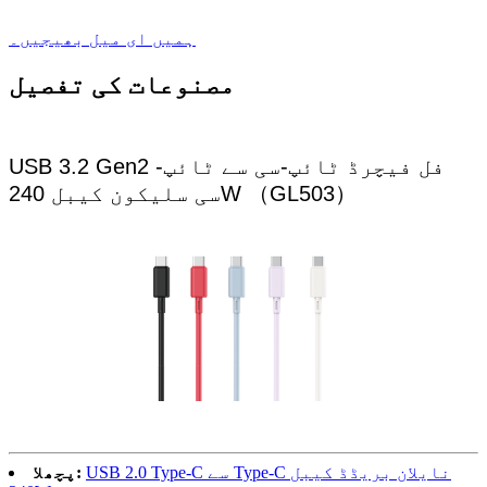
ہمیں ای میل بھیجیں۔
مصنوعات کی تفصیل
USB 3.2 Gen2 فل فیچرڈ ٹائپ-سی سے ٹائپ-
سی سلیکون کیبل 240W （GL503）
USB 2.0 Type-C سے Type-C نایلان بریڈڈ کیبل
پچھلا: