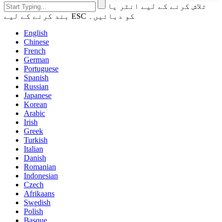
تلاش کرنے کے لیے انٹر یا
بند کرنے کے لیے ESC کو دبائیں۔
English
Chinese
French
German
Portuguese
Spanish
Russian
Japanese
Korean
Arabic
Irish
Greek
Turkish
Italian
Danish
Romanian
Indonesian
Czech
Afrikaans
Swedish
Polish
Basque