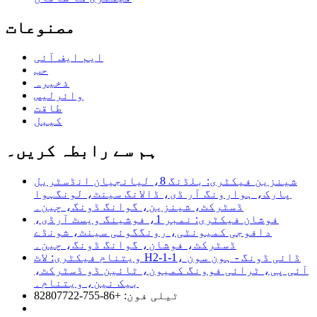
مصنوعات
ایم ایف آئی
حب
ذخیرہ
وائرلیس
طاقت
کیبل
ہم سے رابطہ کریں۔
شینزین فیکٹری: بلڈنگ 8، لیانجیان انڈسٹریل
پارک، ہوارونگ آر ڈی، ڈالانگ سینٹ، لونگہوا
ڈسٹرکٹ، شینزین، گوانگ ڈونگ، چین۔
فوشان فیکٹری: نمبر 1، فوشینگ ویسٹ آرڈی،
دافوجی کمیونٹی، رونگگوئی سینٹ، شونڈے
ڈسٹرکٹ، فوشان، گوانگ ڈونگ، چین۔
ویتنام فیکٹری: لاٹ H2-1-1، ڈائی ڈونگ - ہون سون
آئی پی، ٹرائی فوونگ کمیون، ٹائین ڈو ڈسٹرکٹ،
بیک نین، ویتنام۔
ٹیلی فون: +86-755-82807722