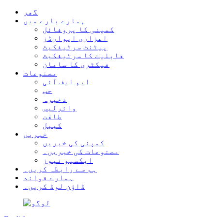
گھر
ہمارے بارے میں
کمپنی کا پروفائل
اعزازی ایوارڈز
پیٹنٹ سرٹیفکیٹ
قابلیت کا سرٹیفکیٹ
فیکٹری کا سامان
مصنوعات
ایم ایف آئی
حب
ذخیرہ
وائرلیس
طاقت
کیبل
خبریں
کمپنی کی خبریں
مصنوعات کی خبریں۔
ایکسپو نیوز
ہم سے رابطہ کریں۔
ہمارے فوائد
ڈاؤن لوڈ کریں۔