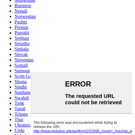
Mongolian
Burmese
Nepali
Norwegian
Pashto
Persian
Punjabi
Serbian
Sesotho
Sinhala
Slovak
Slovenian
Somali
Samoan
Scots Gaelic
Shona
Sindhi
Sundanese
Swahili
Tajik
Tamil
Telugu
Thai
Ukrainian
Urdu