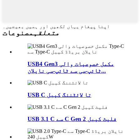
اپنا پیغام یہاں لکھیں اور ہمیں بھیجیں۔
متعلقہ
مصنوعات
USB4 Gen3 مکمل خصوصیات والی
ٹائپ-سی سے ٹائپ-سی نایلان...
USB C تا لائٹننگ کیبل
USB 3.1 C سے C Gen 2 فلیٹ کیبل