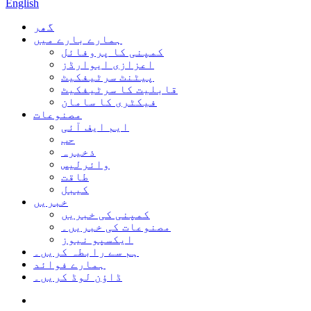
English
گھر
ہمارے بارے میں
کمپنی کا پروفائل
اعزازی ایوارڈز
پیٹنٹ سرٹیفکیٹ
قابلیت کا سرٹیفکیٹ
فیکٹری کا سامان
مصنوعات
ایم ایف آئی
حب
ذخیرہ
وائرلیس
طاقت
کیبل
خبریں
کمپنی کی خبریں
مصنوعات کی خبریں۔
ایکسپو نیوز
ہم سے رابطہ کریں۔
ہمارے فوائد
ڈاؤن لوڈ کریں۔