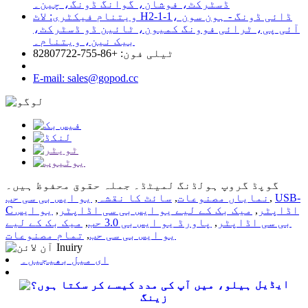
ڈسٹرکٹ، فوشان، گوانگ ڈونگ، چین۔
ویتنام فیکٹری: لاٹ H2-1-1، ڈائی ڈونگ - ہون سون
آئی پی، ٹرائی فوونگ کمیون، ٹائین ڈو ڈسٹرکٹ،
بیک نین، ویتنام۔
ٹیلی فون: +86-755-82807722
E-mail: sales@gopod.cc
گوپڈ گروپ ہولڈنگ لمیٹڈ۔ جملہ حقوق محفوظ ہیں۔
USB-
,
نمایاں مصنوعات
,
سائٹ کا نقشہ
,
یو ایس بی سی حب
C اڈاپٹر
,
میک بک کے لیے یو ایس بی سی اڈاپٹر
,
یو ایس
بی سی اڈاپٹر
,
پاورڈ یو ایس بی 3.0 حب
,
میک بک کے لیے
یو ایس بی سی حب
,
تمام مصنوعات
ای میل بھیجیں۔
ایڈیل
زینگ