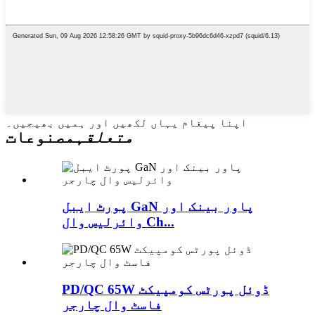
اپنا پیغام یہاں لکھیں اور ہمیں بھیجیں۔
متعلقہ
مصنوعات
پورٹ ایبل GaN پاور بینک اور
وائرلیس وال Ch...
PD/QC 65W ڈوئل پورٹس کومپیکٹ
فاسٹ وال چارجر