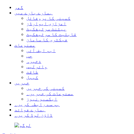
گھر
ہمارے بارے میں
کمپنی کا پروفائل
اعزازی ایوارڈز
پیٹنٹ سرٹیفکیٹ
قابلیت کا سرٹیفکیٹ
فیکٹری کا سامان
مصنوعات
ایم ایف آئی
حب
ذخیرہ
وائرلیس
طاقت
کیبل
خبریں
کمپنی کی خبریں
مصنوعات کی خبریں۔
ایکسپو نیوز
ہم سے رابطہ کریں۔
ہمارے فوائد
ڈاؤن لوڈ کریں۔