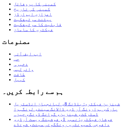
کمپنی کا پروفائل
کمپنی کی تاریخ
اعزازی ایوارڈز
پیٹنٹ سرٹیفکیٹ
قابلیت کا سرٹیفکیٹ
فیکٹری کا سامان
مصنوعات
ایم ایف آئی
حب
ذخیرہ
وائرلیس
طاقت
کیبل
ہم سے رابطہ کریں۔
شینزین فیکٹری: بلڈنگ 8، لیانجیان انڈسٹریل
پارک، ہوارونگ آر ڈی، ڈالانگ سینٹ، لونگہوا
ڈسٹرکٹ، شینزین، گوانگ ڈونگ، چین۔
فوشان فیکٹری: نمبر 1، فوشینگ ویسٹ آرڈی،
دافوجی کمیونٹی، رونگگوئی سینٹ، شونڈے