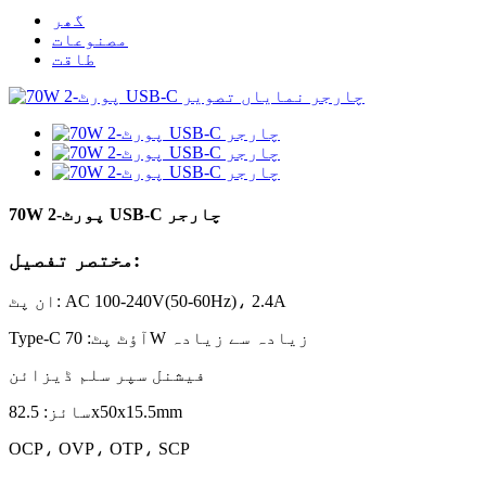
گھر
مصنوعات
طاقت
70W 2-پورٹ USB-C چارجر
مختصر تفصیل:
ان پٹ: AC 100-240V(50-60Hz)، 2.4A
Type-C آؤٹ پٹ: 70W زیادہ سے زیادہ
فیشنل سپر سلم ڈیزائن
سائز: 82.5x50x15.5mm
OCP، OVP، OTP، SCP