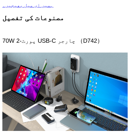
ہمیں ای میل بھیجیں۔
مصنوعات کی تفصیل
70W 2-پورٹ USB-C چارجر （D742）