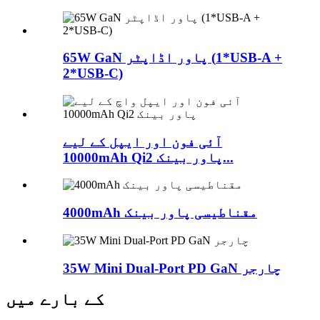
65W GaN پاور اڈاپٹر (1*USB-A +
2*USB-C)
آئی فون اور ایپل کے لیے
10000mAh Qi2 پاور بینک...
4000mAh مقناطیسی پاور بینک
35W Mini Dual-Port PD GaN چارجر
کے بارے میں