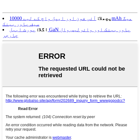
پچھلا:
آئی فون اور ایپل واچ کے لیے 10000mAh میگ
سیف پاور بینک
اگلا:
پورٹ ایبل GaN پاور بینک اور وائرلیس وال
چارجر