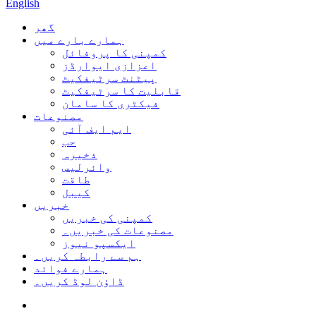
English
گھر
ہمارے بارے میں
کمپنی کا پروفائل
اعزازی ایوارڈز
پیٹنٹ سرٹیفکیٹ
قابلیت کا سرٹیفکیٹ
فیکٹری کا سامان
مصنوعات
ایم ایف آئی
حب
ذخیرہ
وائرلیس
طاقت
کیبل
خبریں
کمپنی کی خبریں
مصنوعات کی خبریں۔
ایکسپو نیوز
ہم سے رابطہ کریں۔
ہمارے فوائد
ڈاؤن لوڈ کریں۔