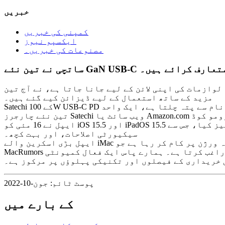
خبریں
کمپنی کی خبریں
ایکسپو نیوز
مصنوعات کی خبریں۔
GaN وال چارجرز متعارف کرائے ہیں۔
جانا جاتا ہے، نے آج تین USB-C چارجرز کا اعلان کیا ہے جو iPads، Macs، iPhones اور
مزید کے ساتھ استعمال کے لیے ڈیزائن کیے گئے ہیں۔
ایپل نے 16 مئی کو iOS 15.5 اور iPadOS 15.5 کو ریلیز کیا، جس سے Podcasts اور Apple Cash میں بہتری لائی گئی، HomePods کے Wi-Fi سگنل کو دیکھنے کی صلاحیت، درجنوں
سیکیورٹی اصلاحات، اور بہت کچھ۔
MacRumors جدید ترین ٹیکنالوجی اور مصنوعات میں دلچسپی رکھنے والے صارفین اور پیشہ ور افراد کی ایک وسیع رینج کو راغب کرتا ہے۔ ہمارے پاس ایک فعال کمیونٹی
ی خریداری کے فیصلوں اور تکنیکی پہلوؤں پر مرکوز ہے۔
پوسٹ ٹائم: جون-10-2022
کے بارے میں