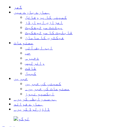
گھر
ہمارے بارے میں
کمپنی کا پروفائل
اعزازی ایوارڈز
پیٹنٹ سرٹیفکیٹ
قابلیت کا سرٹیفکیٹ
فیکٹری کا سامان
مصنوعات
ایم ایف آئی
حب
ذخیرہ
وائرلیس
طاقت
کیبل
خبریں
کمپنی کی خبریں
مصنوعات کی خبریں۔
ایکسپو نیوز
ہم سے رابطہ کریں۔
ہمارے فوائد
ڈاؤن لوڈ کریں۔