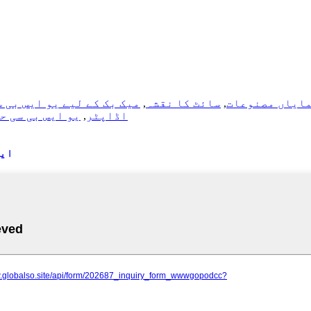
ایاں مصنوعات
,
سائٹ کا نقشہ
,
میک بک کے لیے یو ایس بی 
USB-C اڈاپٹر
,
یو ایس بی سی ح
ایڈ