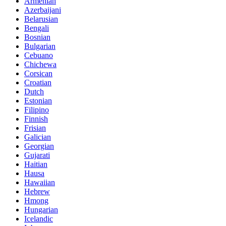
Armenian
Azerbaijani
Belarusian
Bengali
Bosnian
Bulgarian
Cebuano
Chichewa
Corsican
Croatian
Dutch
Estonian
Filipino
Finnish
Frisian
Galician
Georgian
Gujarati
Haitian
Hausa
Hawaiian
Hebrew
Hmong
Hungarian
Icelandic