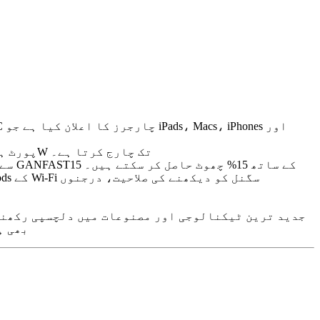
Satechi کے 100W USB-C PD وال چارجر کی قیمت $69.99 ہے اور جیسا کہ نام سے پتہ چلتا ہے، ایک واحد USB-C پورٹ ہے جو 100W تک چارج کرتا ہے۔
تین نئے چارجرز Satechi ویب سائٹ یا Amazon.com سے خریدے جا سکتے ہیں۔ 22 جولائی سے 31 جولائی تک صارفین پرومو کوڈ GANFAST15 کے ساتھ 15% چھوٹ حاصل کر سکتے ہیں۔
ایپ
بھی ہ