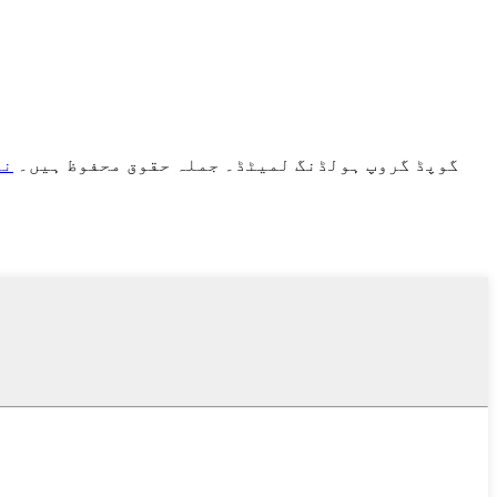
گوپڈ گروپ ہولڈنگ لمیٹڈ۔ جملہ حقوق محفوظ ہیں۔
نم