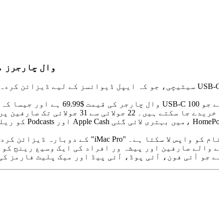
ساتچی نے تین نئے  USB-C
سیٹیچی، جو کہ ایپل ڈیوائسز کے لیے ڈیزائن کردہ لوازمات کی اپنی لائن کے لیے 
ل بڑی اسکرین والے iMac کے دوبارہ ڈیزائن کردہ ورژن پر کام کر رہا ہے جو "iMac Pro" نام کو واپس لا سکتا ہے۔
ے جو آئی فون، آئی پوڈ، آئی پیڈ اور میک پلیٹ فارمز ک