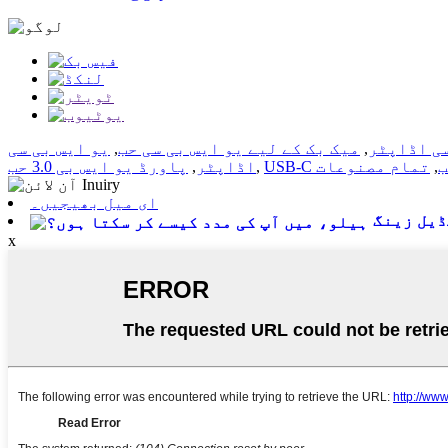
سی اڈاپٹر
,
میک بک کے لیے یو ایس بی سی حب
,
یو ایس بی سی
ب
,
تمام مصنوعات
,
اڈاپٹر
,
پاورڈ یو ایس بی 3.0 حب
ای میل بھیجیں۔
یل زینگ
x