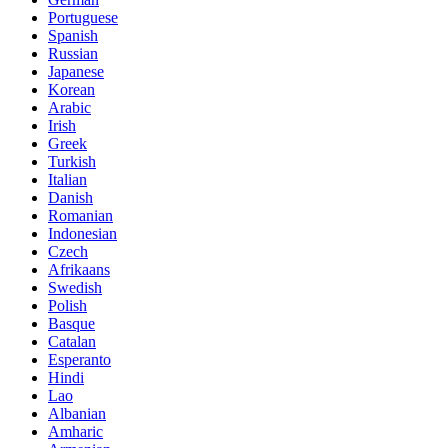
Portuguese
Spanish
Russian
Japanese
Korean
Arabic
Irish
Greek
Turkish
Italian
Danish
Romanian
Indonesian
Czech
Afrikaans
Swedish
Polish
Basque
Catalan
Esperanto
Hindi
Lao
Albanian
Amharic