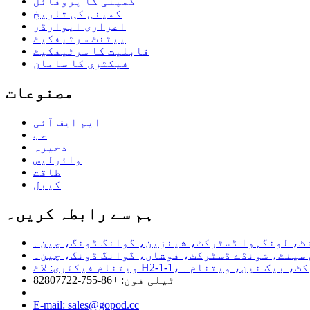
کمپنی کا پروفائل
کمپنی کی تاریخ
اعزازی ایوارڈز
پیٹنٹ سرٹیفکیٹ
قابلیت کا سرٹیفکیٹ
فیکٹری کا سامان
مصنوعات
ایم ایف آئی
حب
ذخیرہ
وائرلیس
طاقت
کیبل
ہم سے رابطہ کریں۔
ڈو ڈسٹرکٹ، بیک نین، ویتنام۔
ٹیلی فون: +86-755-82807722
E-mail: sales@gopod.cc