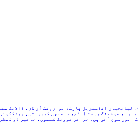
 فوشان، گوانگ ڈونگ، چین۔
ی: لاٹ H2-1-1، ڈائی ڈونگ - ہون سون آئی پی، ٹرائی فوونگ کمیون، ٹائین 