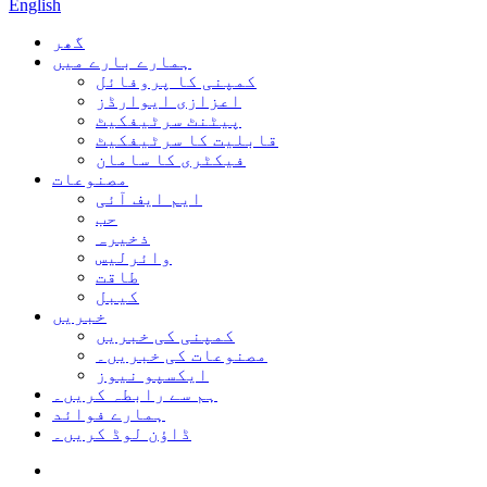
English
گھر
ہمارے بارے میں
کمپنی کا پروفائل
اعزازی ایوارڈز
پیٹنٹ سرٹیفکیٹ
قابلیت کا سرٹیفکیٹ
فیکٹری کا سامان
مصنوعات
ایم ایف آئی
حب
ذخیرہ
وائرلیس
طاقت
کیبل
خبریں
کمپنی کی خبریں
مصنوعات کی خبریں۔
ایکسپو نیوز
ہم سے رابطہ کریں۔
ہمارے فوائد
ڈاؤن لوڈ کریں۔