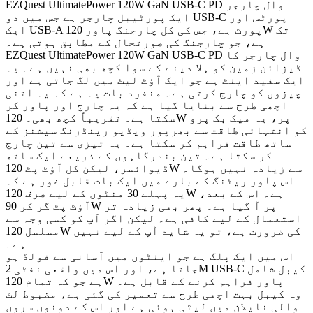
EZQuest UltimatePower 120W GaN USB-C PD وال چارجر
ایک پورٹیبل چارجر ہے جس میں دو USB-C پورٹس اور
ایک USB-A پورٹ ہے، جس کی کل چارجنگ پاور 120W تک
ہے، جو چارجنگ کی صورتحال کے مطابق ہوتی ہے۔
EZQuest UltimatePower 120W GaN USB-C PD وال چارجر کا
ڈیزائن زمین کو ہلا دینے کے سوا کچھ بھی نہیں ہے۔ یہ
ایک سفید اینٹ ہے جو ایک آؤٹ لیٹ میں لگ جاتی ہے اور
چیزوں کو چارج کرتی ہے۔ منفرد بات یہ ہے کہ یہ اتنی
اچھی طرح سے بنایا گیا ہے کہ یہ چارج اور پاور کر
سکتا ہے۔ تقریباً کچھ بھی۔ 120W پر، یہ میک بک پرو
کو انتہائی طاقت سے بھرپور ویڈیو رینڈرنگ سیشنز کے
ساتھ طاقت فراہم کر سکتا ہے۔ یہ تیزی سے تین چارج
کر سکتا ہے۔ تین بندرگاہوں کے ذریعے ایک ساتھ
ڈیوائسز، لیکن کل آؤٹ پٹ 120W سے زیادہ نہیں ہوگا۔
اس پاور ریٹنگ کے بارے میں ایک بات قابل غور ہے کہ
یہ پہلے 30 منٹوں کے لیے صرف 120W ہے۔ اس کے بعد،
آؤٹ پٹ گر کر 90W پر آ گیا ہے۔ پھر بھی زیادہ تر
استعمال کے لیے کافی ہے۔ لیکن اگر آپ کو کسی وجہ سے
مسلسل 120W کی ضرورت ہے، تو یہ شاید آپ کے لیے نہیں
ہے۔
اس میں ایک پلگ ہے جو اینٹوں میں آسانی سے فولڈ ہو
جاتا ہے، اور اس میں واقعی نفٹی 2M USB-C کیبل شامل
ہے جو کہ تمام 120W پاور فراہم کرنے کے قابل ہے۔
وہ کیبل بہت اچھی طرح سے تعمیر کی گئی ہے، مضبوط لٹ
والی نایلان میں لپٹی ہوئی ہے اور اس کے دونوں سروں