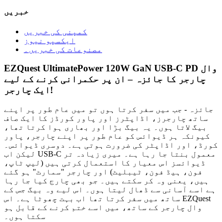
خبریں
کمپنی کی خبریں
ایکسپو نیوز
مصنوعات کی خبریں۔
EZQuest UltimatePower 120W GaN USB-C PD وال
چارجر کا جائزہ – ان پر حکمرانی کرنے کے لیے
ایک چارجر!
جائزہ - جب میں سفر کرتا ہوں تو میں عام طور پر اپنے
ساتھ چارجرز، اڈاپٹرز اور پاور کورڈز کا ایک صاف
بیگ لاتا ہوں۔ یہ بیگ بڑا اور بھاری ہوا کرتا تھا،
کیونکہ ہر ڈیوائس کو عام طور پر اپنے چارجر، پاور
کورڈ، اور اڈاپٹر کی ضرورت ہوتی ہے۔ دوسری ڈیوائس۔
لیکن اب USB-C معمول بنتا جا رہا ہے۔ میری زیادہ تر
ڈیوائسز اس معیار کا استعمال کرتی ہیں (لیپ ٹاپ،
فون، ہیڈ فون، ٹیبلیٹ) اور چارجر "سمارٹ" ہو گئے
ہیں، یعنی وہ کر سکتے ہیں۔ جو بھی چارج کیا جا رہا
ہے اسے آسانی سے ڈھال لیتا ہوں۔ اس لیے وہ بیگ جس کے
ساتھ میں سفر کرتا تھا اب بہت چھوٹا ہے۔ اس EZQuest
وال چارجر کے ساتھ، میں اسے ختم کرنے کے قابل ہو
سکتا ہوں۔