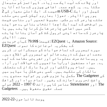
اور چلانے کے لیے ایک سے زیادہ ڈیوائسز کو سنبھال
سکتا ہے۔ یہ کچھ عمدہ اضافی چیزوں کے ساتھ آتا ہے
جیسے کہ ایک اعلیٰ معیار کی 2m USB-C کیبل اور ایک
یورپی اڈاپٹر۔ تھوڑا بھاری، لیکن کسی بھی ملتے
جلتے چارجر کے برعکس۔ مضبوط تعمیر اور مناسب قیمت
ہر اس شخص کے لیے ایک اچھا انتخاب بناتی ہے جو اپنے
گھر میں اضافی چارجر شامل کرنا چاہتے ہیں یا
چارجرز کے ساتھ اپنی ٹریول کٹ کو آسان بنانا چاہتے
ہیں۔ اڈاپٹر
قیمت: $79.99 کہاں خریدیں: EZQuest یا Amazon Source:
EZQuest کے بشکریہ اس جائزے کا نمونہ
میرے تبصروں کے تمام جوابات کو سبسکرائب نہ کریں
مجھے ای میل کے ذریعے فالو اپ تبصروں کی اطلاع دیں۔
یہ ویب سائٹ صرف معلوماتی اور تفریحی مقاصد کے لیے
ہے۔ مواد مصنفین اور/یا ساتھیوں کے خیالات اور آراء
ہیں۔ تمام پروڈکٹس اور ٹریڈ مارک ان کے متعلقہ
مالکان کی ملکیت ہیں۔ کسی بھی شکل یا میڈیم میں
مکمل یا جزوی طور پر تولید ممنوع ہے۔ The Gadgeteer کی
واضح تحریری اجازت کے بغیر۔ تمام مواد اور گرافک
عناصر کاپی رائٹ © 1997 – 2022 جولی Strietelmeier اور The
Gadgeteer. جملہ حقوق محفوظ ہیں۔
پوسٹ ٹائم: جون-22-2022