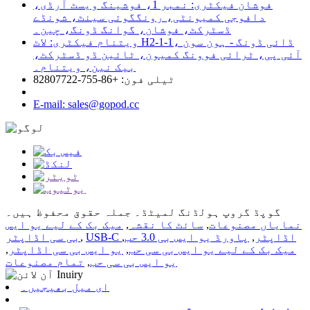
فوشان فیکٹری: نمبر 1، فوشینگ ویسٹ آرڈی،
دافوجی کمیونٹی، رونگگوئی سینٹ، شونڈے
ڈسٹرکٹ، فوشان، گوانگ ڈونگ، چین۔
ویتنام فیکٹری: لاٹ H2-1-1، ڈائی ڈونگ - ہون سون
آئی پی، ٹرائی فوونگ کمیون، ٹائین ڈو ڈسٹرکٹ،
بیک نین، ویتنام۔
ٹیلی فون: +86-755-82807722
E-mail: sales@gopod.cc
گوپڈ گروپ ہولڈنگ لمیٹڈ۔ جملہ حقوق محفوظ ہیں۔
نمایاں مصنوعات
,
سائٹ کا نقشہ
,
میک بک کے لیے یو ایس
USB-C اڈاپٹر
,
پاورڈ یو ایس بی 3.0 حب
,
,
بی سی اڈاپٹر
میک بک کے لیے یو ایس بی سی حب
,
یو ایس بی سی اڈاپٹر
,
یو ایس بی سی حب
,
تمام مصنوعات
ای میل بھیجیں۔