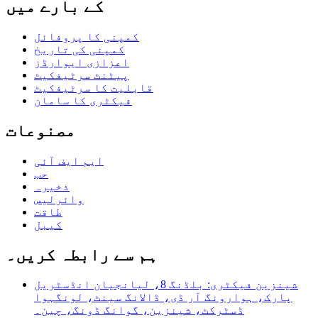
کے بارے میں
کمپنی کا پروفائل
کمپنی کی تاریخ
اعزازی ایوارڈز
پیٹنٹ سرٹیفکیٹ
قابلیت کا سرٹیفکیٹ
فیکٹری کا سامان
مصنوعات
ایم ایف آئی
حب
ذخیرہ
وائرلیس
طاقت
کیبل
ہم سے رابطہ کریں۔
شینزین فیکٹری: بلڈنگ 8، لیانجیان انڈسٹریل
پارک، ہوارونگ آر ڈی، ڈالانگ سینٹ، لونگہوا
ڈسٹرکٹ، شینزین، گوانگ ڈونگ، چین۔