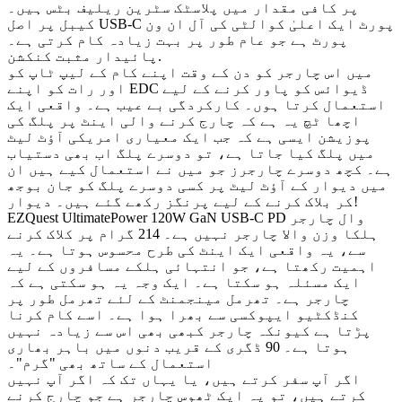
پر کافی مقدار میں پلاسٹک سٹرین ریلیف بٹس ہیں۔
کیبل پر اصل USB-C پورٹ ایک اعلیٰ کوالٹی کی آل ان ون
پورٹ ہے جو عام طور پر بہت زیادہ کام کرتی ہے۔
پائیدار مثبت کنکشن.
میں اس چارجر کو دن کے وقت اپنے کام کے لیپ ٹاپ کو
اور رات کو اپنے EDC ڈیوائس کو پاور کرنے کے لیے
استعمال کرتا ہوں۔ کارکردگی بے عیب ہے۔ واقعی ایک
اچھا ٹچ یہ ہے کہ چارج کرنے والی اینٹ پر پلگ کی
پوزیشن ایسی ہے کہ جب ایک معیاری امریکی آؤٹ لیٹ
میں پلگ کیا جاتا ہے، تو دوسرے پلگ اب بھی دستیاب
ہے۔ کچھ دوسرے چارجرز جو میں نے استعمال کیے ہیں ان
میں دیوار کے آؤٹ لیٹ پر کسی دوسرے پلگ کو جان بوجھ
کر بلاک کرنے کے لیے پرنگز رکھے گئے ہیں۔ دیوار!
EZQuest UltimatePower 120W GaN USB-C PD وال چارجر
ہلکا وزن والا چارجر نہیں ہے۔ 214 گرام پر کلاک کرنے
سے، یہ واقعی ایک اینٹ کی طرح محسوس ہوتا ہے۔ یہ
اہمیت رکھتا ہے، جو انتہائی ہلکے مسافروں کے لیے
ایک مسئلہ ہو سکتا ہے۔ ایک وجہ یہ ہو سکتی ہے کہ
چارجر ہے۔ تھرمل مینجمنٹ کے لئے تھرمل طور پر
کنڈکٹیو ایپوکسی سے بھرا ہوا ہے۔ اسے کام کرنا
پڑتا ہے کیونکہ چارجر کبھی بھی اس سے زیادہ نہیں
ہوتا ہے۔ 90 ڈگری کے قریب دنوں میں باہر بھاری
استعمال کے ساتھ بھی "گرم"۔
اگر آپ سفر کرتے ہیں، یا یہاں تک کہ اگر آپ نہیں
کرتے ہیں، تو یہ ایک ٹھوس چارجر ہے جو چارج کرنے