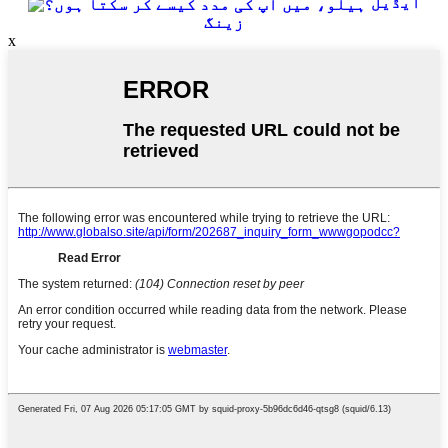
ایڈیل
زینگ
x