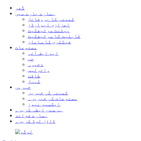
گھر
ہمارے بارے میں
کمپنی کا پروفائل
اعزازی ایوارڈز
پیٹنٹ سرٹیفکیٹ
قابلیت کا سرٹیفکیٹ
فیکٹری کا سامان
مصنوعات
ایم ایف آئی
حب
ذخیرہ
وائرلیس
طاقت
کیبل
خبریں
کمپنی کی خبریں
مصنوعات کی خبریں۔
ایکسپو نیوز
ہم سے رابطہ کریں۔
ہمارے فوائد
ڈاؤن لوڈ کریں۔