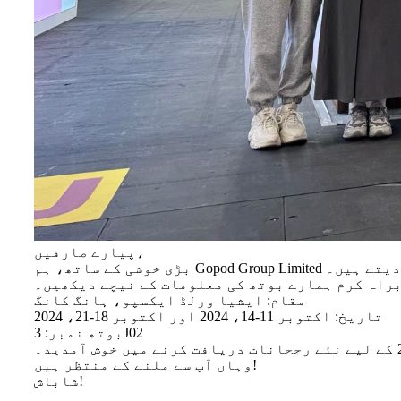
پیارے صارفین،
راہ کرم ہمارے بوتھ کی معلومات کے نیچے دیکھیں۔
مقام: ایشیا ورلڈ ایکسپو، ہانگ کانگ
تاریخ: اکتوبر 11-14، 2024 اور اکتوبر 18-21، 2024
بوتھ نمبر: 3J02
وہاں آپ سے ملنے کے منتظر ہیں!
شاباش!