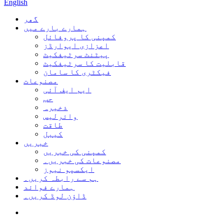
English
گھر
ہمارے بارے میں
کمپنی کا پروفائل
اعزازی ایوارڈز
پیٹنٹ سرٹیفکیٹ
قابلیت کا سرٹیفکیٹ
فیکٹری کا سامان
مصنوعات
ایم ایف آئی
حب
ذخیرہ
وائرلیس
طاقت
کیبل
خبریں
کمپنی کی خبریں
مصنوعات کی خبریں۔
ایکسپو نیوز
ہم سے رابطہ کریں۔
ہمارے فوائد
ڈاؤن لوڈ کریں۔