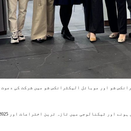
ب
نالوجی میں تازہ ترین اختراعات اور 2025 کے لیے نئے رجحانات دریافت کرنے میں خوش آمدید۔