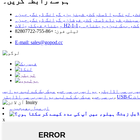
ہم سے رابطہ کریں۔
ڈو ڈسٹرکٹ، بیک نین، ویتنام۔
ٹیلی فون: +86-755-82807722
E-mail: sales@gopod.cc
س بی سی اڈاپٹر
,
یو ایس بی سی حب
,
میک بک کے لیے یو ایس
ات
,
بی سی حب
,
میک بک کے لیے یو ایس بی سی اڈاپٹر
ای میل بھیجیں۔
یل زینگ
x