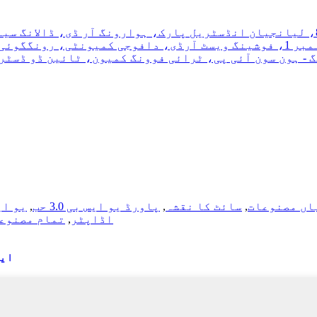
 فوشان، گوانگ ڈونگ، چین۔
ی: لاٹ H2-1-1، ڈائی ڈونگ - ہون سون آئی پی، ٹرائی فوونگ کمیون، ٹائین 
اں مصنوعات
,
سائٹ کا نقشہ
,
پاورڈ یو ایس بی 3.0 حب
,
یو ای
USB-C اڈاپٹر
,
تمام مصنوع
ایڈ