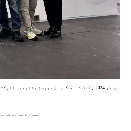
بڑی خوشی کے ساتھ، ہم Gopod Group Limited آپ کو 2024 ہانگ کانگ گلوبل سورسز کنزیومر الیکٹرانکس شو اور موبائل الیکٹرانکس شو میں شرکت کی دعوت دیتے ہیں۔
ہمارے ساتھ شامل ہونے اور ٹیک