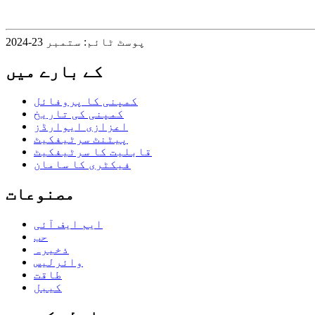
پوسٹ ٹائم: ستمبر 23-2024
کے بارے میں
کمپنی کا پروفائل
کمپنی کی تاریخ
اعزازی ایوارڈز
پیٹنٹ سرٹیفکیٹ
قابلیت کا سرٹیفکیٹ
فیکٹری کا سامان
مصنوعات
ایم ایف آئی
حب
ذخیرہ
وائرلیس
طاقت
کیبل