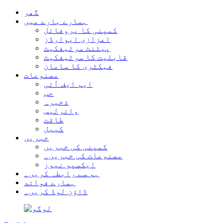
گھر
ہمارے بارے میں
کمپنی کا پروفائل
اعزازی ایوارڈز
پیٹنٹ سرٹیفکیٹ
قابلیت کا سرٹیفکیٹ
فیکٹری کا سامان
مصنوعات
ایم ایف آئی
حب
ذخیرہ
وائرلیس
طاقت
کیبل
خبریں
کمپنی کی خبریں
مصنوعات کی خبریں۔
ایکسپو نیوز
ہم سے رابطہ کریں۔
ہمارے فوائد
ڈاؤن لوڈ کریں۔