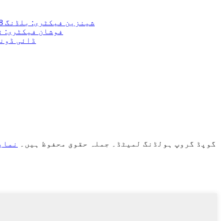
شینزین فیکٹری: بلڈنگ 8، لیانجیان انڈسٹریل پارک، ہوارونگ آر ڈی، ڈالانگ سینٹ، لونگہوا ڈسٹرکٹ، شینزین، گوانگ ڈونگ، چین۔
فوشان فیکٹری: نمبر 1، فوشینگ ویسٹ آرڈی، دافوجی کمیونٹی، رونگگوئی سینٹ، شونڈے ڈسٹرکٹ،
ویتنام فیکٹر
گوپڈ گروپ ہولڈنگ لمیٹڈ۔ جملہ حقوق محفوظ ہیں۔
نمای